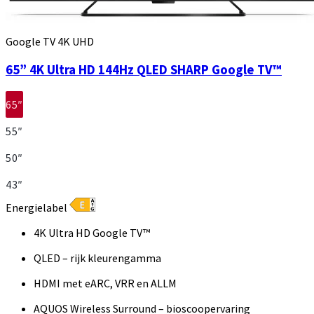
Google TV 4K UHD
65” 4K Ultra HD 144Hz QLED SHARP Google TV™
65″
55″
50″
43″
Energielabel
4K Ultra HD Google TV™
QLED – rijk kleurengamma
HDMI met eARC, VRR en ALLM
AQUOS Wireless Surround – bioscoopervaring