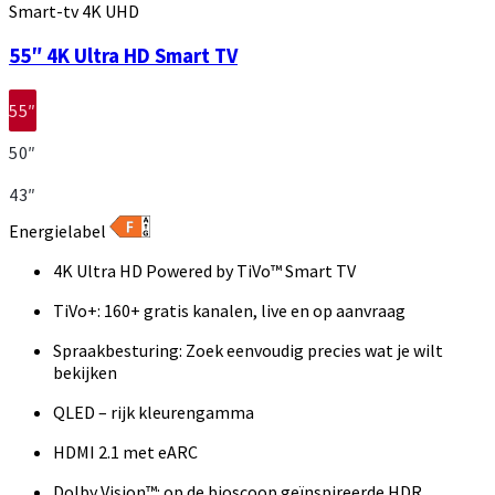
Smart-tv 4K UHD
55″ 4K Ultra HD Smart TV
55″
50″
43″
Energielabel
4K Ultra HD Powered by TiVo™ Smart TV
TiVo+: 160+ gratis kanalen, live en op aanvraag
Spraakbesturing: Zoek eenvoudig precies wat je wilt
bekijken
QLED – rijk kleurengamma
HDMI 2.1 met eARC
Dolby Vision™: op de bioscoop geïnspireerde HDR