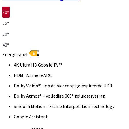
70″
55″
50″
43″
Energielabel
4K Ultra HD Google TV™
HDMI 2.1 met eARC
Dolby Vision™ – op de bioscoop geïnspireerde HDR
Dolby Atmos® – volledige 360° geluidservaring
Smooth Motion – Frame Interpolation Technology
Google Assistant