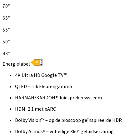
70″
65″
55″
50″
43″
Energielabel
4K Ultra HD Google TV™
QLED – rijk kleurengamma
HARMAN/KARDON®-luidsprekersysteem
HDMI 2.1 met eARC
Dolby Vision™ – op de bioscoop geïnspireerde HDR
Dolby Atmos® – volledige 360° geluidservaring