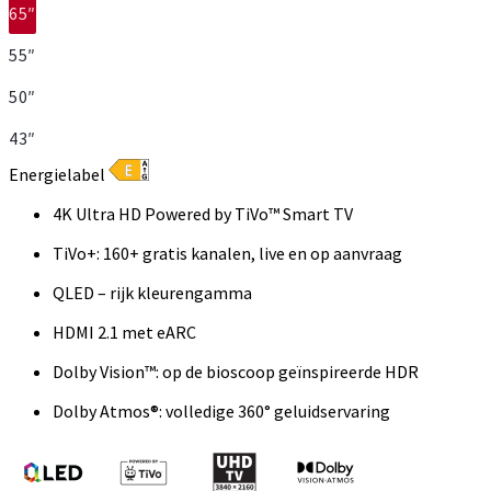
65″
55″
50″
43″
Energielabel
4K Ultra HD Powered by TiVo™ Smart TV
TiVo+: 160+ gratis kanalen, live en op aanvraag
QLED – rijk kleurengamma
HDMI 2.1 met eARC
Dolby Vision™: op de bioscoop geïnspireerde HDR
Dolby Atmos®: volledige 360° geluidservaring