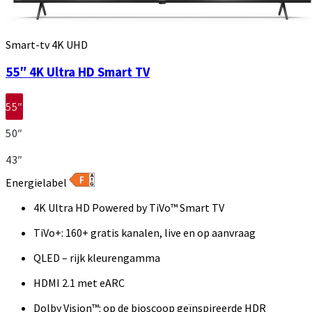
Smart-tv 4K UHD
55″ 4K Ultra HD Smart TV
55″
50″
43″
Energielabel
4K Ultra HD Powered by TiVo™ Smart TV
TiVo+: 160+ gratis kanalen, live en op aanvraag
QLED – rijk kleurengamma
HDMI 2.1 met eARC
Dolby Vision™: op de bioscoop geïnspireerde HDR