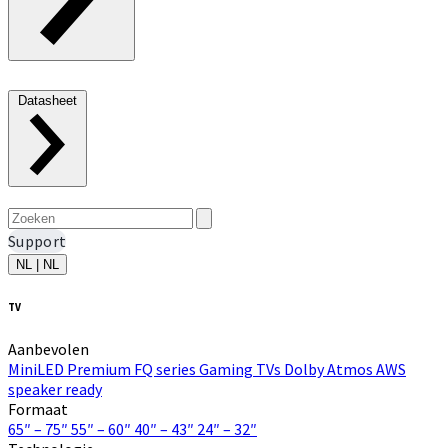
Datasheet
Support
NL | NL
TV
Aanbevolen
MiniLED
Premium FQ series
Gaming TVs
Dolby Atmos
AWS
speaker ready
Formaat
65″ – 75″
55″ – 60″
40″ – 43″
24″ – 32″