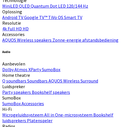
Technologie
MiniLED
QLED Quantum Dot
LED
120/144 Hz
Oplossing
Android TV
Google TV™
TiVo OS
Smart TV
Resolutie
4k
Full HD
HD
Accessories
AQUOS Wireless speakers
Zonne-energie afstandsbediening
Audio
Aanbevolen
Dolby Atmos
XParty
SumoBox
Home theatre
Q soundbars
Soundbars
AQUOS Wireless Surround
Luidspreker
Party speakers
Bookshelf speakers
SumoBox
SumoBox
Accessories
Hi-Fi​
Microgeluidssysteem
All in One-microsysteem
Bookshelf
luidsprekers
Platenspeler
Radios