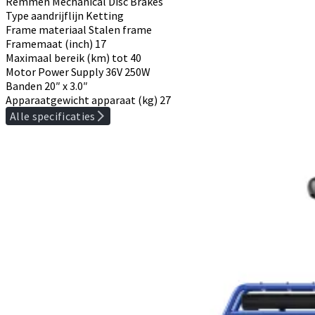
Remmen
Mechanical Disc Brakes
Type aandrijflijn
Ketting
Frame materiaal
Stalen frame
Framemaat (inch)
17
Maximaal bereik (km)
tot 40
Motor Power Supply
36V 250W
Banden
20″ x 3.0″
Apparaatgewicht apparaat (kg)
27
Alle specificaties