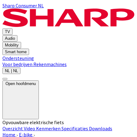
Sharp Consumer NL
TV
Audio
Mobility
Smart home
Ondersteuning
Voor bedrijven
Rekenmachines
NL | NL
Open hoofdmenu
Opvouwbare elektrische fiets
Overzicht
Video
Kenmerken
Specificaties
Downloads
Home
E-bike