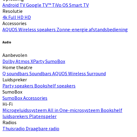
Android TV
Google TV™
TiVo OS
Smart TV
Resolutie
4k
Full HD
HD
Accessories
AQUOS Wireless speakers
Zonne-energie afstandsbediening
Audio
Aanbevolen
Dolby Atmos
XParty
SumoBox
Home theatre
Q soundbars
Soundbars
AQUOS Wireless Surround
Luidspreker
Party speakers
Bookshelf speakers
SumoBox
SumoBox
Accessories
Hi-Fi​
Microgeluidssysteem
All in One-microsysteem
Bookshelf
luidsprekers
Platenspeler
Radios
Thuisradio
Draagbare radio