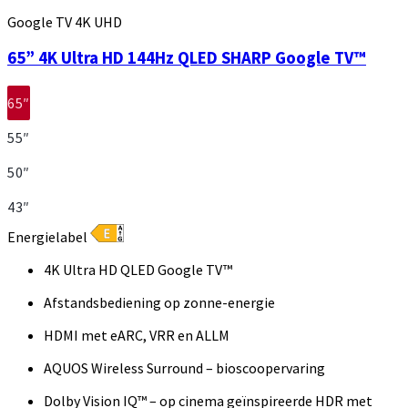
Google TV 4K UHD
65” 4K Ultra HD 144Hz QLED SHARP Google TV™
65″
55″
50″
43″
Energielabel
4K Ultra HD QLED Google TV™
Afstandsbediening op zonne-energie
HDMI met eARC, VRR en ALLM
AQUOS Wireless Surround – bioscoopervaring
Dolby Vision IQ™ – op cinema geïnspireerde HDR met