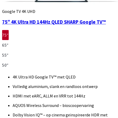
Google TV 4K UHD
75″ 4K Ultra HD 144Hz QLED SHARP Google TV™
75″
65″
55″
50″
4K Ultra HD Google TV™ met QLED
Volledig aluminium, slank en randloos ontwerp
HDMI met eARC, ALLM en VRR tot 144Hz
AQUOS Wireless Surround – bioscoopervaring
Dolby Vision IQ™ – op cinema geïnspireerde HDR met