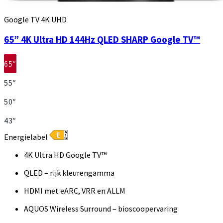
Google TV 4K UHD
65” 4K Ultra HD 144Hz QLED SHARP Google TV™
65″
55″
50″
43″
Energielabel
4K Ultra HD Google TV™
QLED – rijk kleurengamma
HDMI met eARC, VRR en ALLM
AQUOS Wireless Surround – bioscoopervaring