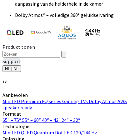
aanpassing van de helderheid in de kamer
Dolby Atmos® – volledige 360° geluidservaring
Product tonen
Support
NL | NL
TV
Aanbevolen
MiniLED
Premium FQ series
Gaming TVs
Dolby Atmos
AWS
speaker ready
Formaat
65″ – 75″
55″ – 60″
40″ – 43″
24″ – 32″
Technologie
MiniLED
QLED Quantum Dot
LED
120/144 Hz
Oplossing