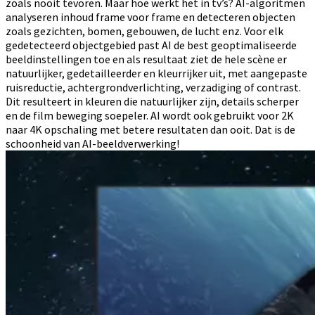
zoals nooit tevoren. Maar hoe werkt het in tv’s? AI-algoritmen
analyseren inhoud frame voor frame en detecteren objecten
zoals gezichten, bomen, gebouwen, de lucht enz. Voor elk
gedetecteerd objectgebied past AI de best geoptimaliseerde
beeldinstellingen toe en als resultaat ziet de hele scène er
natuurlijker, gedetailleerder en kleurrijker uit, met aangepaste
ruisreductie, achtergrondverlichting, verzadiging of contrast.
Dit resulteert in kleuren die natuurlijker zijn, details scherper
en de film beweging soepeler. AI wordt ook gebruikt voor 2K
naar 4K opschaling met betere resultaten dan ooit. Dat is de
schoonheid van AI-beeldverwerking!