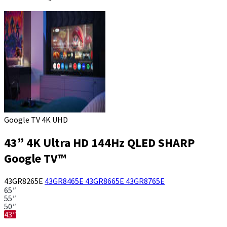
Google TV 4K UHD
43” 4K Ultra HD 144Hz QLED SHARP
Google TV™
43GR8265E
43GR8465E
43GR8665E
43GR8765E
65″
55″
50″
43″