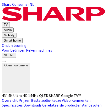
Sharp Consumer NL
TV
Audio
Mobility
Smart home
Ondersteuning
Voor bedrijven
Rekenmachines
NL | NL
Open hoofdmenu
43” 4K Ultra HD 144Hz QLED SHARP Google TV™
Overzicht
Prijzen
Beste audio-keuze
Video
Kenmerken
Specificaties
Downloads
Gerelateerde producten
Aanbevolen