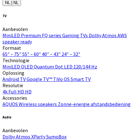
NL | NL
TV
Aanbevolen
MiniLED
Premium FQ series
Gaming TVs
Dolby Atmos
AWS
speaker ready
Formaat
65″ – 75″
55″ – 60″
40″ – 43″
24″ – 32″
Technologie
MiniLED
QLED Quantum Dot
LED
120/144 Hz
Oplossing
Android TV
Google TV™
TiVo OS
Smart TV
Resolutie
4k
Full HD
HD
Accessories
AQUOS Wireless speakers
Zonne-energie afstandsbediening
Audio
Aanbevolen
Dolby Atmos
XParty
SumoBox