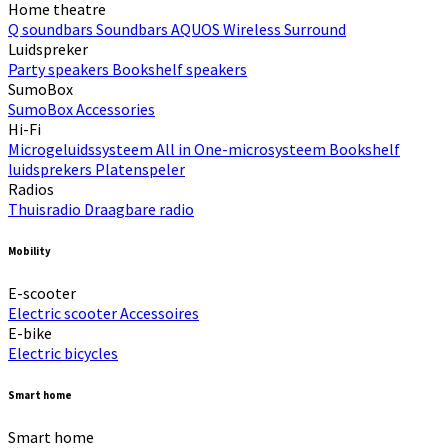
Home theatre
Q soundbars
Soundbars
AQUOS Wireless Surround
Luidspreker
Party speakers
Bookshelf speakers
SumoBox
SumoBox
Accessories
Hi-Fi​
Microgeluidssysteem
All in One-microsysteem
Bookshelf
luidsprekers
Platenspeler
Radios
Thuisradio
Draagbare radio
Mobility
E-scooter
Electric scooter
Accessoires
E-bike
Electric bicycles
Smart home
Smart home