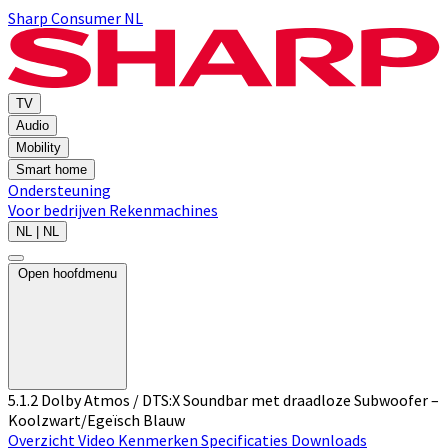
Sharp Consumer NL
TV
Audio
Mobility
Smart home
Ondersteuning
Voor bedrijven
Rekenmachines
NL | NL
Open hoofdmenu
5.1.2 Dolby Atmos / DTS:X Soundbar met draadloze Subwoofer –
Koolzwart/Egeïsch Blauw
Overzicht
Video
Kenmerken
Specificaties
Downloads