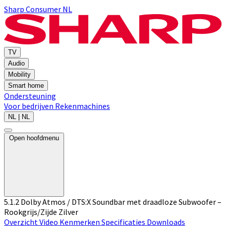
Sharp Consumer NL
TV
Audio
Mobility
Smart home
Ondersteuning
Voor bedrijven
Rekenmachines
NL | NL
Open hoofdmenu
5.1.2 Dolby Atmos / DTS:X Soundbar met draadloze Subwoofer –
Rookgrijs/Zijde Zilver
Overzicht
Video
Kenmerken
Specificaties
Downloads