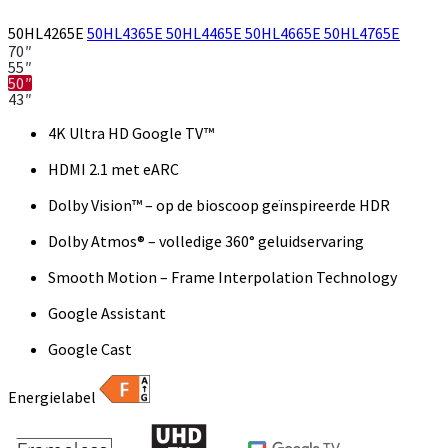
50HL4265E
50HL4365E
50HL4465E
50HL4665E
50HL4765E
70″
55″
50″
43″
4K Ultra HD Google TV™
HDMI 2.1 met eARC
Dolby Vision™ – op de bioscoop geïnspireerde HDR
Dolby Atmos® – volledige 360° geluidservaring
Smooth Motion – Frame Interpolation Technology
Google Assistant
Google Cast
Energielabel