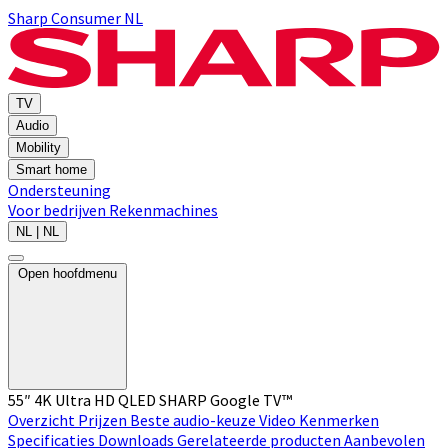
Sharp Consumer NL
TV
Audio
Mobility
Smart home
Ondersteuning
Voor bedrijven
Rekenmachines
NL | NL
Open hoofdmenu
55″ 4K Ultra HD QLED SHARP Google TV™
Overzicht
Prijzen
Beste audio-keuze
Video
Kenmerken
Specificaties
Downloads
Gerelateerde producten
Aanbevolen