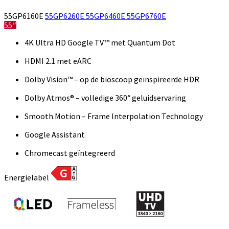
55GP6160E
55GP6260E
55GP6460E
55GP6760E
55″
4K Ultra HD Google TV™ met Quantum Dot
HDMI 2.1 met eARC
Dolby Vision™ – op de bioscoop geïnspireerde HDR
Dolby Atmos® – volledige 360° geluidservaring
Smooth Motion – Frame Interpolation Technology
Google Assistant
Chromecast geïntegreerd
Energielabel