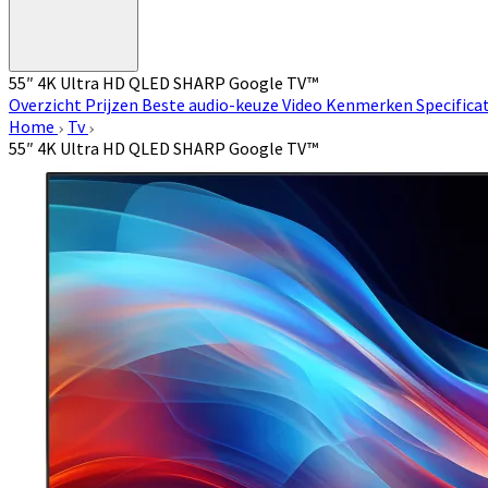
55″ 4K Ultra HD QLED SHARP Google TV™
Overzicht
Prijzen
Beste audio-keuze
Video
Kenmerken
Specifica
Home
Tv
55″ 4K Ultra HD QLED SHARP Google TV™