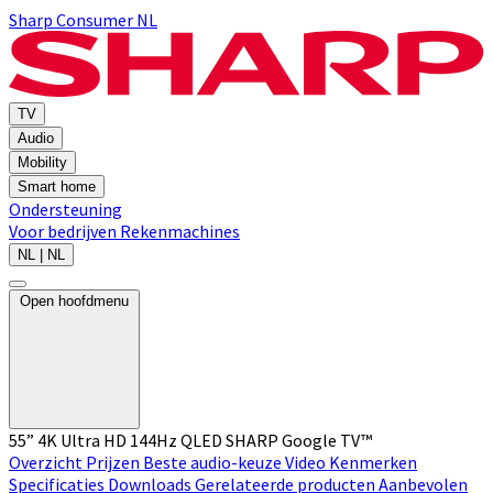
Sharp Consumer NL
TV
Audio
Mobility
Smart home
Ondersteuning
Voor bedrijven
Rekenmachines
NL | NL
Open hoofdmenu
55” 4K Ultra HD 144Hz QLED SHARP Google TV™
Overzicht
Prijzen
Beste audio-keuze
Video
Kenmerken
Specificaties
Downloads
Gerelateerde producten
Aanbevolen