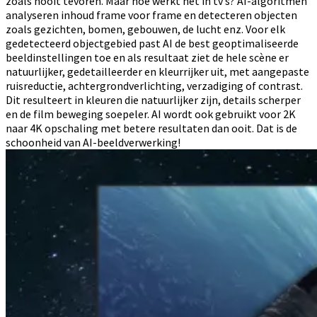
zoals nooit tevoren. Maar hoe werkt het in tv’s? AI-algoritmen
analyseren inhoud frame voor frame en detecteren objecten
zoals gezichten, bomen, gebouwen, de lucht enz. Voor elk
gedetecteerd objectgebied past AI de best geoptimaliseerde
beeldinstellingen toe en als resultaat ziet de hele scène er
natuurlijker, gedetailleerder en kleurrijker uit, met aangepaste
ruisreductie, achtergrondverlichting, verzadiging of contrast.
Dit resulteert in kleuren die natuurlijker zijn, details scherper
en de film beweging soepeler. AI wordt ook gebruikt voor 2K
naar 4K opschaling met betere resultaten dan ooit. Dat is de
schoonheid van AI-beeldverwerking!