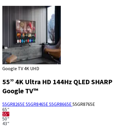
Google TV 4K UHD
55” 4K Ultra HD 144Hz QLED SHARP
Google TV™
55GR8265E
55GR8465E
55GR8665E
55GR8765E
65″
55″
50″
43″