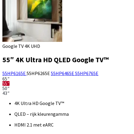
Google TV 4K UHD
55″ 4K Ultra HD QLED Google TV™
55HP6165E
55HP6265E
55HP6465E
55HP6765E
65″
55″
50″
43″
4K Ultra HD Google TV™
QLED – rijk kleurengamma
HDMI 2.1 met eARC