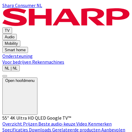
Sharp Consumer NL
TV
Audio
Mobility
Smart home
Ondersteuning
Voor bedrijven
Rekenmachines
NL | NL
Open hoofdmenu
55″ 4K Ultra HD QLED Google TV™
Overzicht
Prijzen
Beste audio-keuze
Video
Kenmerken
Specificaties
Downloads
Gerelateerde producten
Aanbevolen