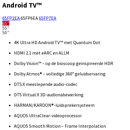
Android TV™
65FP2EA
65FP6EA
65FP7EA
65″
55″
50″
4K Ultra HD Android TV™ met Quantum Dot
HDMI 2.1 met eARC en ALLM
Dolby Vision™ – op de bioscoop geïnspireerde HDR
Dolby Atmos® – volledige 360° geluidservaring
DTS:X meeslepende audio-codec
DTS Virtual:X 3D-audionabewerking
HARMAN/KARDON®-luidsprekersysteem
AQUOS UltraClear-videoprocessor
AQUOS Smooth Motion – Frame Interpolation