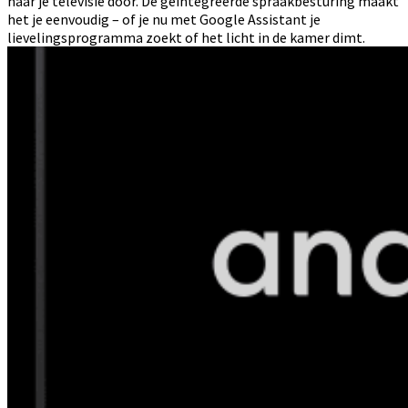
naar je televisie door. De geïntegreerde spraakbesturing maakt
het je eenvoudig – of je nu met Google Assistant je
lievelingsprogramma zoekt of het licht in de kamer dimt.