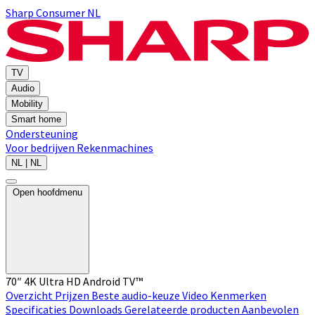
Sharp Consumer NL
TV
Audio
Mobility
Smart home
Ondersteuning
Voor bedrijven
Rekenmachines
NL | NL
Open hoofdmenu
70″ 4K Ultra HD Android TV™
Overzicht
Prijzen
Beste audio-keuze
Video
Kenmerken
Specificaties
Downloads
Gerelateerde producten
Aanbevolen