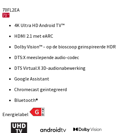
70FL2EA
70″
4K Ultra HD Android TV™
HDMI 2.1 met eARC
Dolby Vision™ – op de bioscoop geïnspireerde HDR
DTS:X meeslepende audio-codec
DTS Virtual:X 3D-audionabewerking
Google Assistant
Chromecast geïntegreerd
Bluetooth®
Energielabel