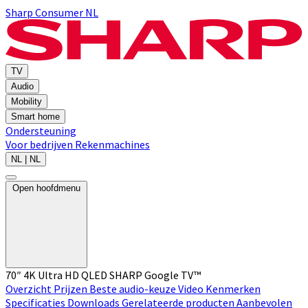
Sharp Consumer NL
TV
Audio
Mobility
Smart home
Ondersteuning
Voor bedrijven
Rekenmachines
NL | NL
Open hoofdmenu
70″ 4K Ultra HD QLED SHARP Google TV™
Overzicht
Prijzen
Beste audio-keuze
Video
Kenmerken
Specificaties
Downloads
Gerelateerde producten
Aanbevolen