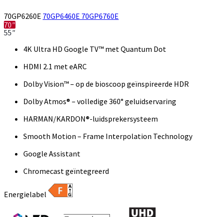
70GP6260E
70GP6460E
70GP6760E
70″
55″
4K Ultra HD Google TV™ met Quantum Dot
HDMI 2.1 met eARC
Dolby Vision™ – op de bioscoop geïnspireerde HDR
Dolby Atmos® – volledige 360° geluidservaring
HARMAN/KARDON®-luidsprekersysteem
Smooth Motion – Frame Interpolation Technology
Google Assistant
Chromecast geïntegreerd
Energielabel