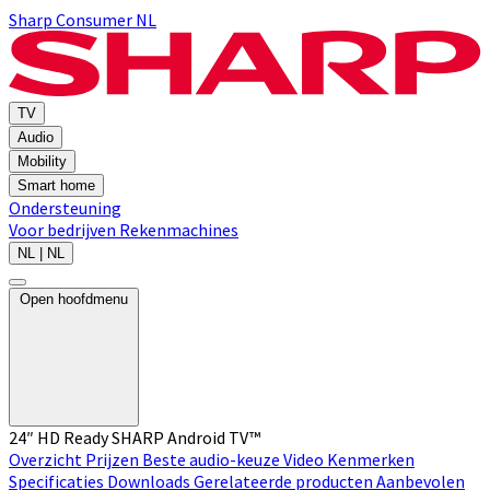
Sharp Consumer NL
TV
Audio
Mobility
Smart home
Ondersteuning
Voor bedrijven
Rekenmachines
NL | NL
Open hoofdmenu
24″ HD Ready SHARP Android TV™
Overzicht
Prijzen
Beste audio-keuze
Video
Kenmerken
Specificaties
Downloads
Gerelateerde producten
Aanbevolen