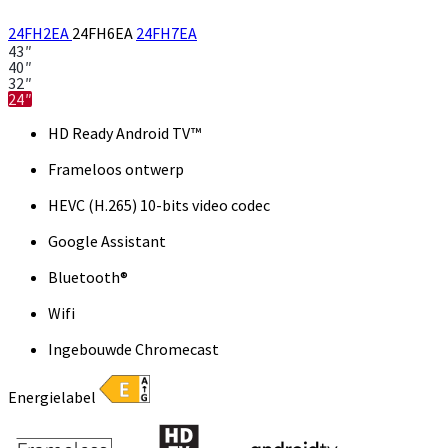
24FH2EA
24FH6EA
24FH7EA
43″
40″
32″
24″
HD Ready Android TV™
Frameloos ontwerp
HEVC (H.265) 10-bits video codec
Google Assistant
Bluetooth®
Wifi
Ingebouwde Chromecast
Energielabel