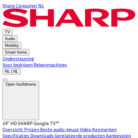
Sharp Consumer NL
TV
Audio
Mobility
Smart home
Ondersteuning
Voor bedrijven
Rekenmachines
NL | NL
Open hoofdmenu
24″ HD SHARP Google TV™
Overzicht
Prijzen
Beste audio-keuze
Video
Kenmerken
Specificaties
Downloads
Gerelateerde producten
Aanbevolen