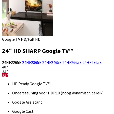
Google TV HD/Full HD
24″ HD SHARP Google TV™
24HF2265E
24HF2365E
24HF2465E
24HF2665E
24HF2765E
40″
32″
32″
HD Ready Google TV™
Ondersteuning voor HDR10 (hoog dynamisch bereik)
Google Assistant
Google Cast