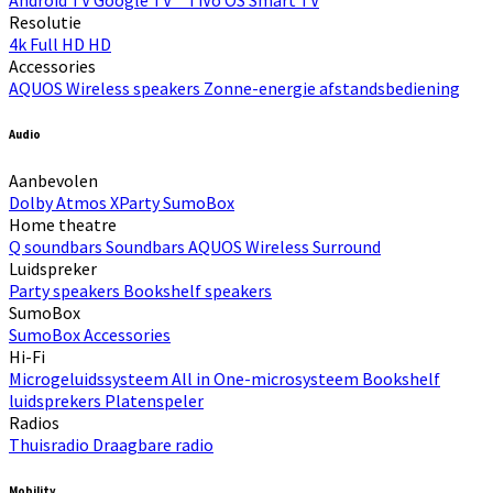
Android TV
Google TV™
TiVo OS
Smart TV
Resolutie
4k
Full HD
HD
Accessories
AQUOS Wireless speakers
Zonne-energie afstandsbediening
Audio
Aanbevolen
Dolby Atmos
XParty
SumoBox
Home theatre
Q soundbars
Soundbars
AQUOS Wireless Surround
Luidspreker
Party speakers
Bookshelf speakers
SumoBox
SumoBox
Accessories
Hi-Fi​
Microgeluidssysteem
All in One-microsysteem
Bookshelf
luidsprekers
Platenspeler
Radios
Thuisradio
Draagbare radio
Mobility