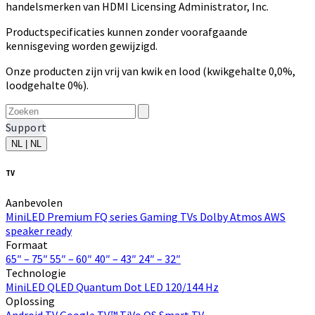
handelsmerken van HDMI Licensing Administrator, Inc.
Productspecificaties kunnen zonder voorafgaande
kennisgeving worden gewijzigd.
Onze producten zijn vrij van kwik en lood (kwikgehalte 0,0%,
loodgehalte 0%).
Support
NL | NL
TV
Aanbevolen
MiniLED
Premium FQ series
Gaming TVs
Dolby Atmos
AWS
speaker ready
Formaat
65″ – 75″
55″ – 60″
40″ – 43″
24″ – 32″
Technologie
MiniLED
QLED Quantum Dot
LED
120/144 Hz
Oplossing