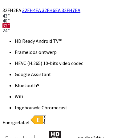
32FH2EA
32FH4EA
32FH6EA
32FH7EA
43″
40″
32″
24″
HD Ready Android TV™
Frameloos ontwerp
HEVC (H.265) 10-bits video codec
Google Assistant
Bluetooth®
Wifi
Ingebouwde Chromecast
Energielabel