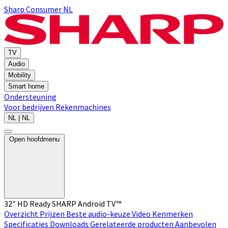
Sharp Consumer NL
TV
Audio
Mobility
Smart home
Ondersteuning
Voor bedrijven
Rekenmachines
NL | NL
Open hoofdmenu
32″ HD Ready SHARP Android TV™
Overzicht
Prijzen
Beste audio-keuze
Video
Kenmerken
Specificaties
Downloads
Gerelateerde producten
Aanbevolen