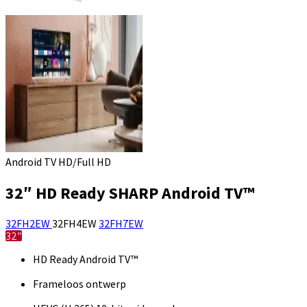
Android TV HD/Full HD
32″ HD Ready SHARP Android TV™
32FH2EW
32FH4EW
32FH7EW
32″
HD Ready Android TV™
Frameloos ontwerp