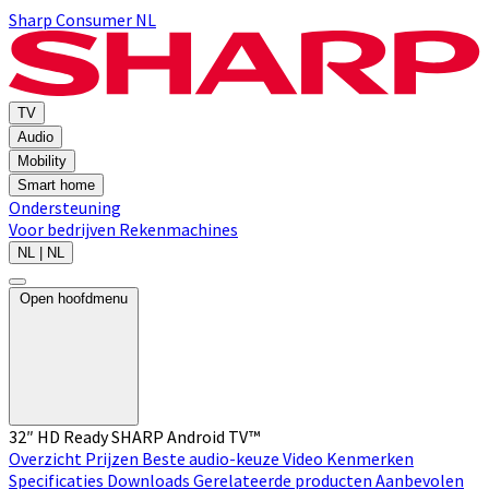
Sharp Consumer NL
TV
Audio
Mobility
Smart home
Ondersteuning
Voor bedrijven
Rekenmachines
NL | NL
Open hoofdmenu
32″ HD Ready SHARP Android TV™
Overzicht
Prijzen
Beste audio-keuze
Video
Kenmerken
Specificaties
Downloads
Gerelateerde producten
Aanbevolen