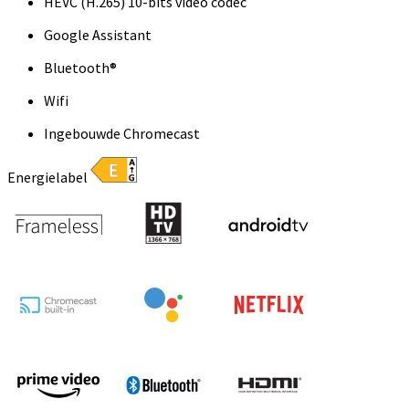
HEVC (H.265) 10-bits video codec
Google Assistant
Bluetooth®
Wifi
Ingebouwde Chromecast
Energielabel