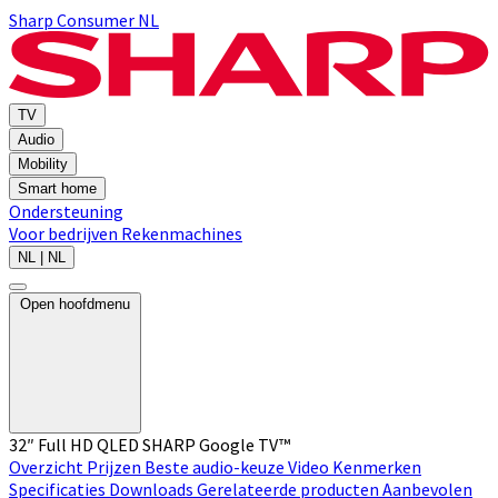
Sharp Consumer NL
TV
Audio
Mobility
Smart home
Ondersteuning
Voor bedrijven
Rekenmachines
NL | NL
Open hoofdmenu
32″ Full HD QLED SHARP Google TV™
Overzicht
Prijzen
Beste audio-keuze
Video
Kenmerken
Specificaties
Downloads
Gerelateerde producten
Aanbevolen