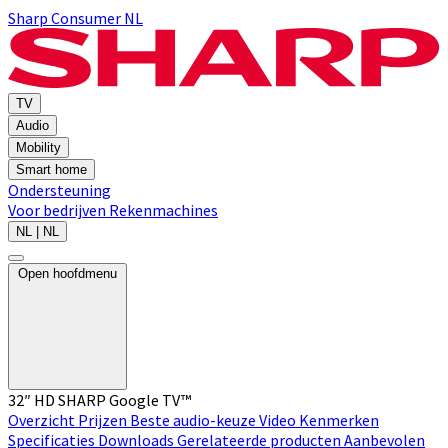
Sharp Consumer NL
TV
Audio
Mobility
Smart home
Ondersteuning
Voor bedrijven
Rekenmachines
NL | NL
Open hoofdmenu
32″ HD SHARP Google TV™
Overzicht
Prijzen
Beste audio-keuze
Video
Kenmerken
Specificaties
Downloads
Gerelateerde producten
Aanbevolen