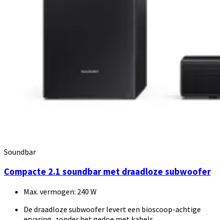
Soundbar
Compacte 2.1 soundbar met draadloze subwoofer
Max. vermogen: 240 W
De draadloze subwoofer levert een bioscoop-achtige
ervaring, zonder het gedoe met kabels