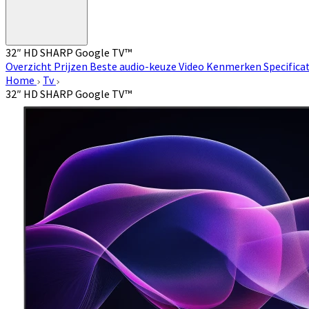
32″ HD SHARP Google TV™
Overzicht
Prijzen
Beste audio-keuze
Video
Kenmerken
Specifica
Home
Tv
32″ HD SHARP Google TV™