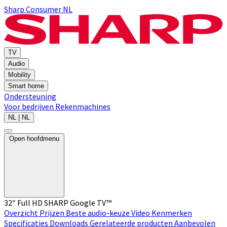
Sharp Consumer NL
TV
Audio
Mobility
Smart home
Ondersteuning
Voor bedrijven
Rekenmachines
NL | NL
Open hoofdmenu
32″ Full HD SHARP Google TV™
Overzicht
Prijzen
Beste audio-keuze
Video
Kenmerken
Specificaties
Downloads
Gerelateerde producten
Aanbevolen