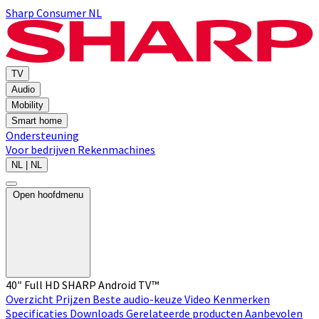
Sharp Consumer NL
TV
Audio
Mobility
Smart home
Ondersteuning
Voor bedrijven
Rekenmachines
NL | NL
Open hoofdmenu
40″ Full HD SHARP Android TV™
Overzicht
Prijzen
Beste audio-keuze
Video
Kenmerken
Specificaties
Downloads
Gerelateerde producten
Aanbevolen