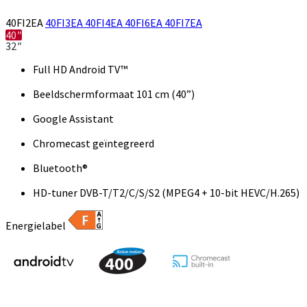
40FI2EA
40FI3EA
40FI4EA
40FI6EA
40FI7EA
40″
32″
Full HD Android TV™
Beeldschermformaat 101 cm (40”)
Google Assistant
Chromecast geïntegreerd
Bluetooth®
HD-tuner DVB-T/T2/C/S/S2 (MPEG4 + 10-bit HEVC/H.265)
Energielabel