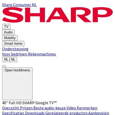
Sharp Consumer NL
TV
Audio
Mobility
Smart home
Ondersteuning
Voor bedrijven
Rekenmachines
NL | NL
Open hoofdmenu
40″ Full HD SHARP Google TV™
Overzicht
Prijzen
Beste audio-keuze
Video
Kenmerken
Specificaties
Downloads
Gerelateerde producten
Aanbevolen