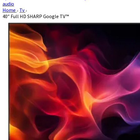
audio
Home
Tv
40″ Full HD SHARP Google TV™