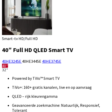
Smart-tv HD/Full HD
40″ Full HD QLED Smart TV
40HE3245E
40HE3445E
40HE3745E
40″
32″
Powered by TiVo™ Smart TV
TiVo+: 160+ gratis kanalen, live en op aanvraag
QLED – rijk kleurengamma
Geavanceerde zoekmachine: Natuurlijk, Responsief,
Tolerant