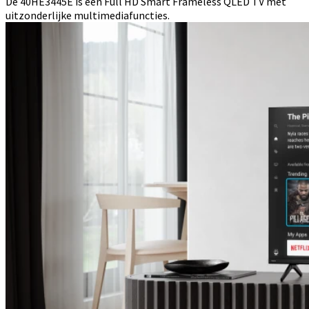
De 40HE3445E is een Full HD Smart Frameless QLED TV met
uitzonderlijke multimediafuncties.