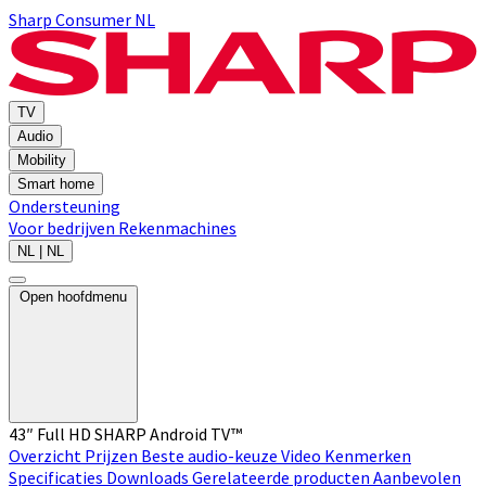
Sharp Consumer NL
TV
Audio
Mobility
Smart home
Ondersteuning
Voor bedrijven
Rekenmachines
NL | NL
Open hoofdmenu
43″ Full HD SHARP Android TV™
Overzicht
Prijzen
Beste audio-keuze
Video
Kenmerken
Specificaties
Downloads
Gerelateerde producten
Aanbevolen