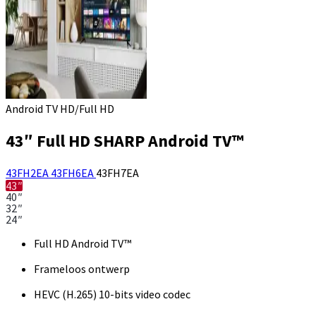
Android TV HD/Full HD
43″ Full HD SHARP Android TV™
43FH2EA
43FH6EA
43FH7EA
43″
40″
32″
24″
Full HD Android TV™
Frameloos ontwerp
HEVC (H.265) 10-bits video codec