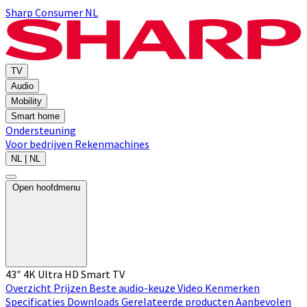
Sharp Consumer NL
TV
Audio
Mobility
Smart home
Ondersteuning
Voor bedrijven
Rekenmachines
NL | NL
Open hoofdmenu
43″ 4K Ultra HD Smart TV
Overzicht
Prijzen
Beste audio-keuze
Video
Kenmerken
Specificaties
Downloads
Gerelateerde producten
Aanbevolen