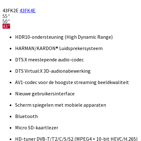
43FK2E
43FK4E
55″
50″
43″
HDR10-ondersteuning (High Dynamic Range)
HARMAN/KARDON® Luidsprekersysteem
DTS:X meeslepende audio-codec
DTS Virtual:X 3D-audionabewerking
AV1-codec voor de hoogste streaming beeldkwaliteit
Nieuwe gebruikersinterface
Scherm spiegelen met mobiele apparaten
Bluetooth
Micro SD-kaartlezer
HD-tuner DVB-T/T2/C/S/S2 (MPEG4 + 10-bit HEVC/H.265)