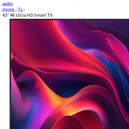
audio
Home
Tv
43″ 4K Ultra HD Smart TV