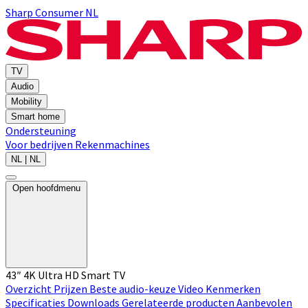
Sharp Consumer NL
TV
Audio
Mobility
Smart home
Ondersteuning
Voor bedrijven
Rekenmachines
NL | NL
Open hoofdmenu
43″ 4K Ultra HD Smart TV
Overzicht
Prijzen
Beste audio-keuze
Video
Kenmerken
Specificaties
Downloads
Gerelateerde producten
Aanbevolen