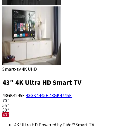
Smart-tv 4K UHD
43″ 4K Ultra HD Smart TV
43GK4245E
43GK4445E
43GK4745E
70″
55″
50″
43″
4K Ultra HD Powered by TiVo™ Smart TV