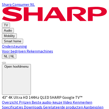
Sharp Consumer NL
TV
Audio
Mobility
Smart home
Ondersteuning
Voor bedrijven
Rekenmachines
NL | NL
Open hoofdmenu
43” 4K Ultra HD 144Hz QLED SHARP Google TV™
Overzicht
Prijzen
Beste audio-keuze
Video
Kenmerken
Specificaties
Downloads
Gerelateerde producten
Aanbevolen