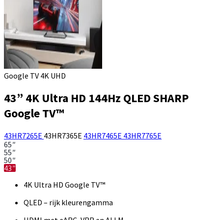
Google TV 4K UHD
43” 4K Ultra HD 144Hz QLED SHARP
Google TV™
43HR7265E
43HR7365E
43HR7465E
43HR7765E
65″
55″
50″
43″
4K Ultra HD Google TV™
QLED – rijk kleurengamma
HDMI met eARC, VRR en ALLM