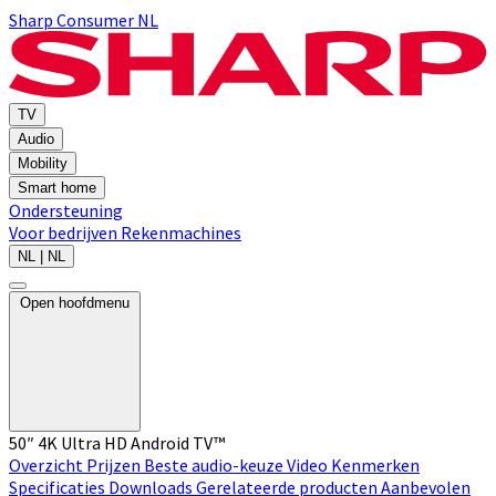
Sharp Consumer NL
TV
Audio
Mobility
Smart home
Ondersteuning
Voor bedrijven
Rekenmachines
NL | NL
Open hoofdmenu
50″ 4K Ultra HD Android TV™
Overzicht
Prijzen
Beste audio-keuze
Video
Kenmerken
Specificaties
Downloads
Gerelateerde producten
Aanbevolen