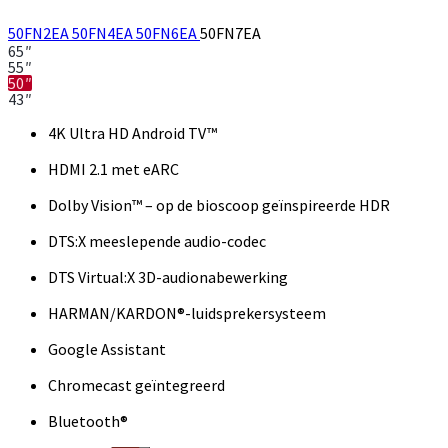
50FN2EA
50FN4EA
50FN6EA
50FN7EA
65″
55″
50″
43″
4K Ultra HD Android TV™
HDMI 2.1 met eARC
Dolby Vision™ – op de bioscoop geïnspireerde HDR
DTS:X meeslepende audio-codec
DTS Virtual:X 3D-audionabewerking
HARMAN/KARDON®-luidsprekersysteem
Google Assistant
Chromecast geïntegreerd
Bluetooth®