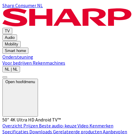
Sharp Consumer NL
TV
Audio
Mobility
Smart home
Ondersteuning
Voor bedrijven
Rekenmachines
NL | NL
Open hoofdmenu
50″ 4K Ultra HD Android TV™
Overzicht
Prijzen
Beste audio-keuze
Video
Kenmerken
Specificaties
Downloads
Gerelateerde producten
Aanbevolen