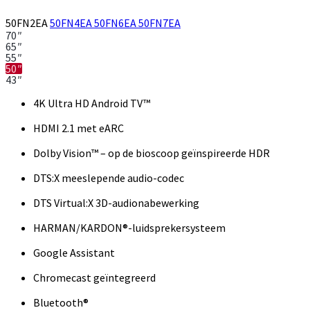
50FN2EA
50FN4EA
50FN6EA
50FN7EA
70″
65″
55″
50″
43″
4K Ultra HD Android TV™
HDMI 2.1 met eARC
Dolby Vision™ – op de bioscoop geïnspireerde HDR
DTS:X meeslepende audio-codec
DTS Virtual:X 3D-audionabewerking
HARMAN/KARDON®-luidsprekersysteem
Google Assistant
Chromecast geïntegreerd
Bluetooth®