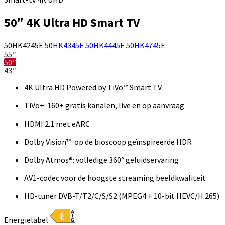
50″ 4K Ultra HD Smart TV
50HK4245E
50HK4345E
50HK4445E
50HK4745E
55″
50″
43″
4K Ultra HD Powered by TiVo™ Smart TV
TiVo+: 160+ gratis kanalen, live en op aanvraag
HDMI 2.1 met eARC
Dolby Vision™: op de bioscoop geïnspireerde HDR
Dolby Atmos®: volledige 360° geluidservaring
AV1-codec voor de hoogste streaming beeldkwaliteit
HD-tuner DVB-T/T2/C/S/S2 (MPEG4 + 10-bit HEVC/H.265)
Energielabel