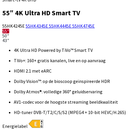
55″ 4K Ultra HD Smart TV
55HK4245E
55HK4345E
55HK4445E
55HK4745E
55″
50″
43″
4K Ultra HD Powered by TiVo™ Smart TV
TiVo+: 160+ gratis kanalen, live en op aanvraag
HDMI 2.1 met eARC
Dolby Vision™: op de bioscoop geïnspireerde HDR
Dolby Atmos®: volledige 360° geluidservaring
AV1-codec voor de hoogste streaming beeldkwaliteit
HD-tuner DVB-T/T2/C/S/S2 (MPEG4 + 10-bit HEVC/H.265)
Energielabel