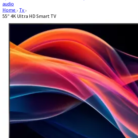
audio
Home
Tv
55″ 4K Ultra HD Smart TV