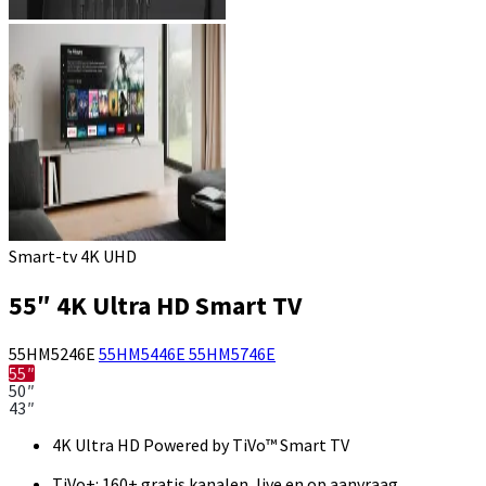
Smart-tv 4K UHD
55″ 4K Ultra HD Smart TV
55HM5246E
55HM5446E
55HM5746E
55″
50″
43″
4K Ultra HD Powered by TiVo™ Smart TV
TiVo+: 160+ gratis kanalen, live en op aanvraag