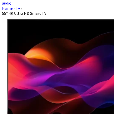
audio
Home
Tv
55″ 4K Ultra HD Smart TV