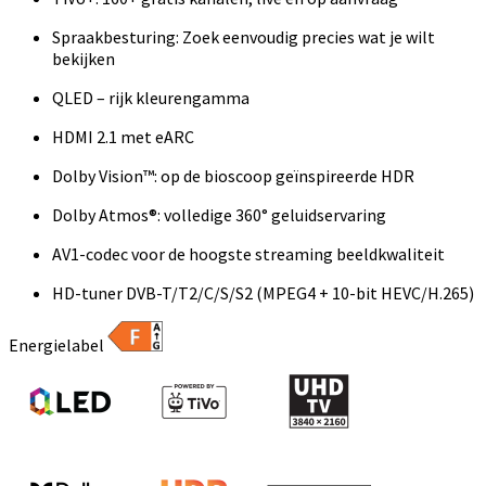
Spraakbesturing: Zoek eenvoudig precies wat je wilt
bekijken
QLED – rijk kleurengamma
HDMI 2.1 met eARC
Dolby Vision™: op de bioscoop geïnspireerde HDR
Dolby Atmos®: volledige 360° geluidservaring
AV1-codec voor de hoogste streaming beeldkwaliteit
HD-tuner DVB-T/T2/C/S/S2 (MPEG4 + 10-bit HEVC/H.265)
Energielabel