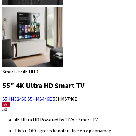
Smart-tv 4K UHD
55″ 4K Ultra HD Smart TV
55HM5246E
55HM5446E
55HM5746E
55″
50″
4K Ultra HD Powered by TiVo™ Smart TV
TiVo+: 160+ gratis kanalen, live en op aanvraag