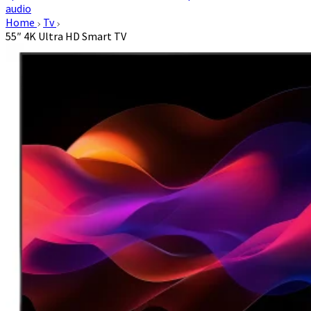
audio
Home
Tv
55″ 4K Ultra HD Smart TV