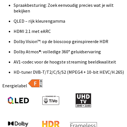
Spraakbesturing: Zoek eenvoudig precies wat je wilt
bekijken
QLED – rijk kleurengamma
HDMI 2.1 met eARC
Dolby Vision™: op de bioscoop geïnspireerde HDR
Dolby Atmos®: volledige 360° geluidservaring
AV1-codec voor de hoogste streaming beeldkwaliteit
HD-tuner DVB-T/T2/C/S/S2 (MPEG4 + 10-bit HEVC/H.265)
Energielabel