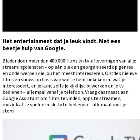
realistisch worden weergegeven, evenals de subtiele nuances
van een blauwe lucht of het groen van een oceaan. Sharp QLED-
tv’s dekken het grootste deel van het DCI-P3- en BT.2020-
kleurengamma. Het resultaat is werkelijk verbluffend – en het
verschil is duidelijk zichtbaar met het blote oog!
Het entertainment dat je leuk vindt. Met een
beetje hulp van Google.
Blader door meer dan 400.000 films en tv-afleveringen van al je
streamingdiensten – op één plek en georganiseerd op genres
en onderwerpen die jou het meest interesseren. Ontdek nieuwe
films en shows op basis van wat je hebt bekeken en wat je
interesseert, en je kunt zelfs je kijklijst bijwerken en je tv
bedienen – allemaal vanaf je telefoon. Vraag daarnaast aan
Google Assistant om films te vinden, apps te streamen,
muziek af te spelen en de tv te bedienen – allemaal met je
stem.