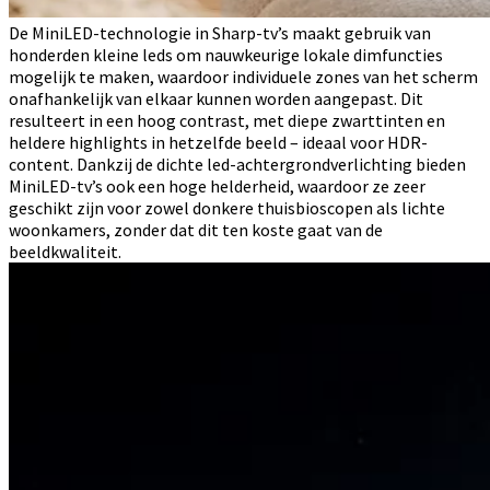
De MiniLED-technologie in Sharp-tv’s maakt gebruik van
honderden kleine leds om nauwkeurige lokale dimfuncties
mogelijk te maken, waardoor individuele zones van het scherm
onafhankelijk van elkaar kunnen worden aangepast. Dit
resulteert in een hoog contrast, met diepe zwarttinten en
heldere highlights in hetzelfde beeld – ideaal voor HDR-
content. Dankzij de dichte led-achtergrondverlichting bieden
MiniLED-tv’s ook een hoge helderheid, waardoor ze zeer
geschikt zijn voor zowel donkere thuisbioscopen als lichte
woonkamers, zonder dat dit ten koste gaat van de
beeldkwaliteit.