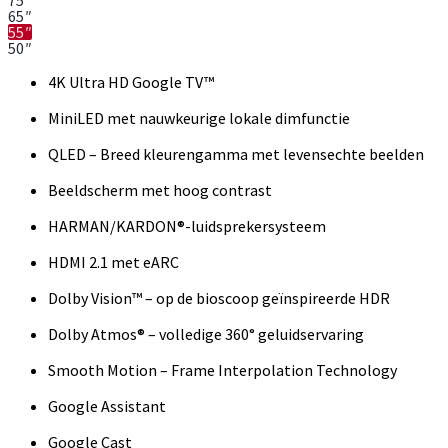
75″
65″
55″
50″
4K Ultra HD Google TV™
MiniLED met nauwkeurige lokale dimfunctie
QLED – Breed kleurengamma met levensechte beelden
Beeldscherm met hoog contrast
HARMAN/KARDON®-luidsprekersysteem
HDMI 2.1 met eARC
Dolby Vision™ – op de bioscoop geïnspireerde HDR
Dolby Atmos® – volledige 360° geluidservaring
Smooth Motion – Frame Interpolation Technology
Google Assistant
Google Cast