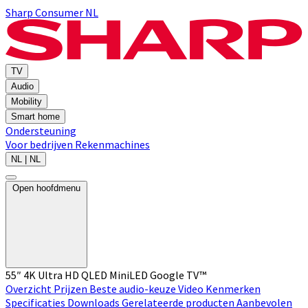
Sharp Consumer NL
TV
Audio
Mobility
Smart home
Ondersteuning
Voor bedrijven
Rekenmachines
NL | NL
Open hoofdmenu
55″ 4K Ultra HD QLED MiniLED Google TV™
Overzicht
Prijzen
Beste audio-keuze
Video
Kenmerken
Specificaties
Downloads
Gerelateerde producten
Aanbevolen