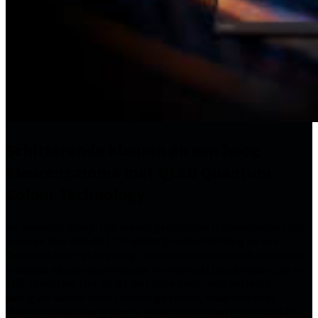
Schitterende kleuren en een hoog
kleurengamma met QLED Quantum
Colour Technology
De nieuwste Sharp-tv’s maken gebruik van ultramoderne LCD-
panelen met directe LED-achtergrondverlichting en een
Quantum Dot (QLED)-laag. Deze combinatie levert een van de
breedste kleurengamma’s die momenteel beschikbaar zijn in
LCD-televisies. Het zorgt niet alleen voor een perfecte
weergave van de meest levendige tinten, maar ook voor
vloeiende kleurovergangen, waardoor kleuren en huidtinten