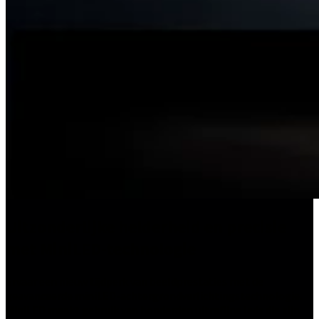
Uitzonderlijke helderheid en precisie
met MiniLED-technologie
Ervaar een nieuw tijdperk van beeldprestaties met de
geavanceerde miniLED-achtergrondverlichtingstechnologie.
MiniLED maakt gebruik van honderden ultrafijne leds die zijn