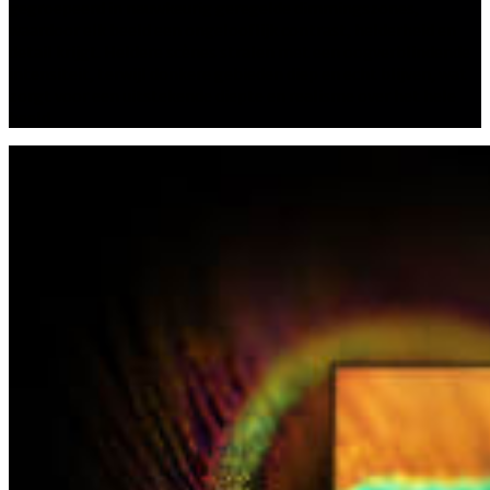
gegroepeerd in nauwkeurig geregelde dimmingszones,
waardoor elk beeld een ongelooflijk contrast, helderheid en
detail krijgt. Heldere scènes stralen met een oogverblindende
intensiteit, terwijl donkere gebieden diep en echt blijven, wat
zorgt voor een uitstekende diepte en realisme over het hele
beeld.