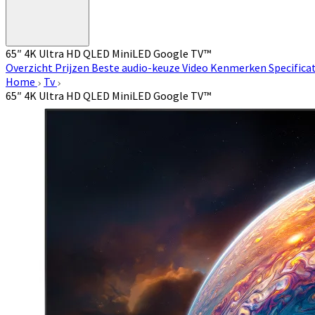
65″ 4K Ultra HD QLED MiniLED Google TV™
Overzicht
Prijzen
Beste audio-keuze
Video
Kenmerken
Specifica
Home
Tv
65″ 4K Ultra HD QLED MiniLED Google TV™