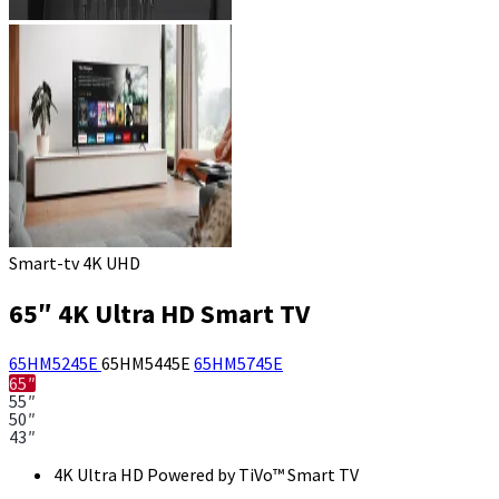
Smart-tv 4K UHD
65″ 4K Ultra HD Smart TV
65HM5245E
65HM5445E
65HM5745E
65″
55″
50″
43″
4K Ultra HD Powered by TiVo™ Smart TV