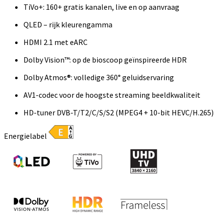
TiVo+: 160+ gratis kanalen, live en op aanvraag
QLED – rijk kleurengamma
HDMI 2.1 met eARC
Dolby Vision™: op de bioscoop geïnspireerde HDR
Dolby Atmos®: volledige 360° geluidservaring
AV1-codec voor de hoogste streaming beeldkwaliteit
HD-tuner DVB-T/T2/C/S/S2 (MPEG4 + 10-bit HEVC/H.265)
Energielabel