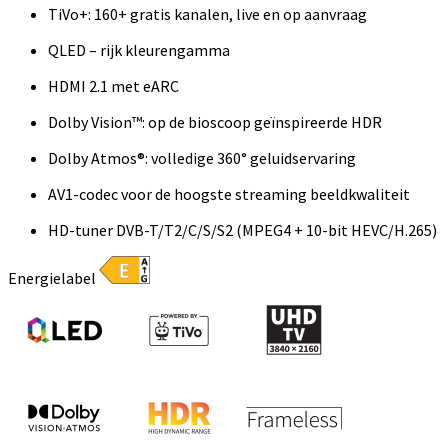
TiVo+: 160+ gratis kanalen, live en op aanvraag
QLED – rijk kleurengamma
HDMI 2.1 met eARC
Dolby Vision™: op de bioscoop geïnspireerde HDR
Dolby Atmos®: volledige 360° geluidservaring
AV1-codec voor de hoogste streaming beeldkwaliteit
HD-tuner DVB-T/T2/C/S/S2 (MPEG4 + 10-bit HEVC/H.265)
Energielabel