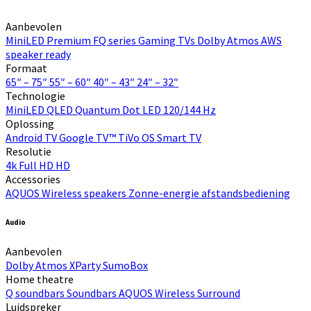
Aanbevolen
MiniLED
Premium FQ series
Gaming TVs
Dolby Atmos
AWS
speaker ready
Formaat
65″ – 75″
55″ – 60″
40″ – 43″
24″ – 32″
Technologie
MiniLED
QLED Quantum Dot
LED
120/144 Hz
Oplossing
Android TV
Google TV™
TiVo OS
Smart TV
Resolutie
4k
Full HD
HD
Accessories
AQUOS Wireless speakers
Zonne-energie afstandsbediening
Audio
Aanbevolen
Dolby Atmos
XParty
SumoBox
Home theatre
Q soundbars
Soundbars
AQUOS Wireless Surround
Luidspreker