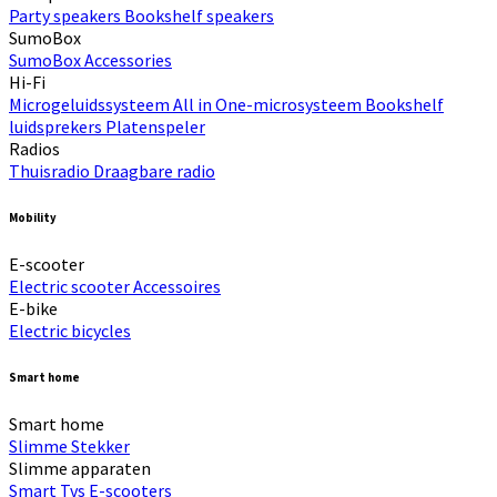
Party speakers
Bookshelf speakers
SumoBox
SumoBox
Accessories
Hi-Fi​
Microgeluidssysteem
All in One-microsysteem
Bookshelf
luidsprekers
Platenspeler
Radios
Thuisradio
Draagbare radio
Mobility
E-scooter
Electric scooter
Accessoires
E-bike
Electric bicycles
Smart home
Smart home
Slimme Stekker
Slimme apparaten
Smart Tvs
E-scooters