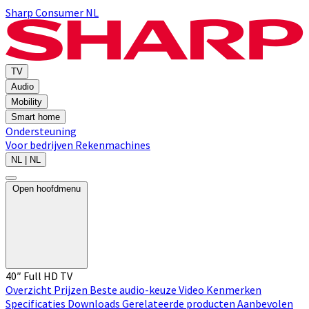
Sharp Consumer NL
TV
Audio
Mobility
Smart home
Ondersteuning
Voor bedrijven
Rekenmachines
NL | NL
Open hoofdmenu
40″ Full HD TV
Overzicht
Prijzen
Beste audio-keuze
Video
Kenmerken
Specificaties
Downloads
Gerelateerde producten
Aanbevolen