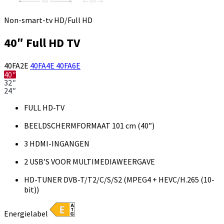
Non-smart-tv HD/Full HD
40″ Full HD TV
40FA2E
40FA4E
40FA6E
40″
32″
24″
FULL HD-TV
BEELDSCHERMFORMAAT 101 cm (40”)
3 HDMI-INGANGEN
2 USB’S VOOR MULTIMEDIAWEERGAVE
HD-TUNER DVB-T/T2/C/S/S2 (MPEG4 + HEVC/H.265 (10-
bit))
Energielabel