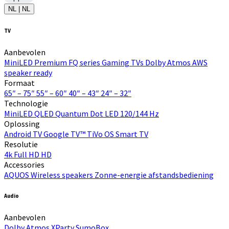
NL | NL
TV
Aanbevolen
MiniLED
Premium FQ series
Gaming TVs
Dolby Atmos
AWS
speaker ready
Formaat
65″ – 75″
55″ – 60″
40″ – 43″
24″ – 32″
Technologie
MiniLED
QLED Quantum Dot
LED
120/144 Hz
Oplossing
Android TV
Google TV™
TiVo OS
Smart TV
Resolutie
4k
Full HD
HD
Accessories
AQUOS Wireless speakers
Zonne-energie afstandsbediening
Audio
Aanbevolen
Dolby Atmos
XParty
SumoBox