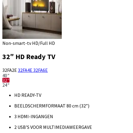
Non-smart-tv HD/Full HD
32″ HD Ready TV
32FA2E
32FA4E
32FA6E
40″
32″
24″
HD READY-TV
BEELDSCHERMFORMAAT 80 cm (32”)
3 HDMI-INGANGEN
2 USB’S VOOR MULTIMEDIAWEERGAVE