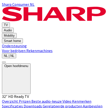
Sharp Consumer NL
TV
Audio
Mobility
Smart home
Ondersteuning
Voor bedrijven
Rekenmachines
NL | NL
Open hoofdmenu
32″ HD Ready TV
Overzicht
Prijzen
Beste audio-keuze
Video
Kenmerken
Specificaties
Downloads
Gerelateerde producten
Aanbevolen