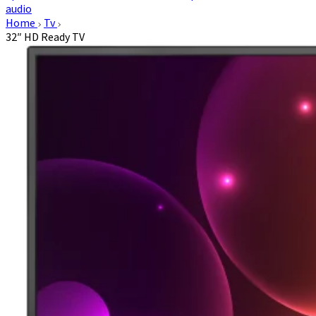
audio
Home
Tv
32″ HD Ready TV