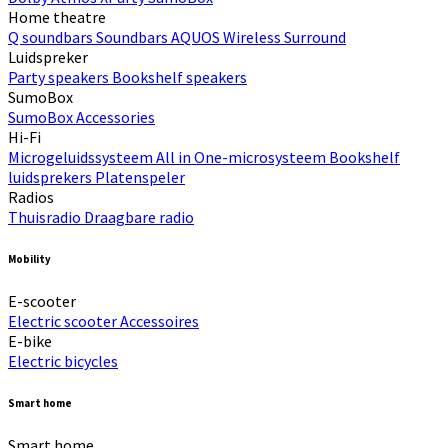
Home theatre
Q soundbars
Soundbars
AQUOS Wireless Surround
Luidspreker
Party speakers
Bookshelf speakers
SumoBox
SumoBox
Accessories
Hi-Fi​
Microgeluidssysteem
All in One-microsysteem
Bookshelf
luidsprekers
Platenspeler
Radios
Thuisradio
Draagbare radio
Mobility
E-scooter
Electric scooter
Accessoires
E-bike
Electric bicycles
Smart home
Smart home