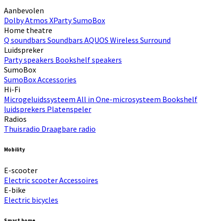
Aanbevolen
Dolby Atmos
XParty
SumoBox
Home theatre
Q soundbars
Soundbars
AQUOS Wireless Surround
Luidspreker
Party speakers
Bookshelf speakers
SumoBox
SumoBox
Accessories
Hi-Fi​
Microgeluidssysteem
All in One-microsysteem
Bookshelf
luidsprekers
Platenspeler
Radios
Thuisradio
Draagbare radio
Mobility
E-scooter
Electric scooter
Accessoires
E-bike
Electric bicycles
Smart home