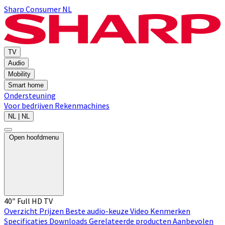
Sharp Consumer NL
TV
Audio
Mobility
Smart home
Ondersteuning
Voor bedrijven
Rekenmachines
NL | NL
Open hoofdmenu
40″ Full HD TV
Overzicht
Prijzen
Beste audio-keuze
Video
Kenmerken
Specificaties
Downloads
Gerelateerde producten
Aanbevolen