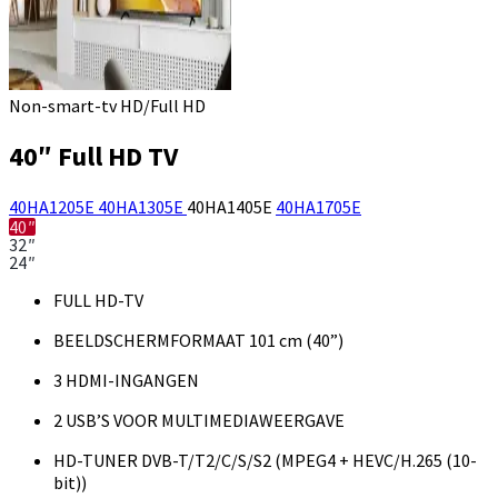
Non-smart-tv HD/Full HD
40″ Full HD TV
40HA1205E
40HA1305E
40HA1405E
40HA1705E
40″
32″
24″
FULL HD-TV
BEELDSCHERMFORMAAT 101 cm (40”)
3 HDMI-INGANGEN
2 USB’S VOOR MULTIMEDIAWEERGAVE
HD-TUNER DVB-T/T2/C/S/S2 (MPEG4 + HEVC/H.265 (10-
bit))