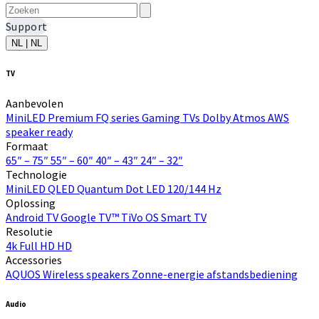
Support
NL | NL
TV
Aanbevolen
MiniLED
Premium FQ series
Gaming TVs
Dolby Atmos
AWS
speaker ready
Formaat
65″ – 75″
55″ – 60″
40″ – 43″
24″ – 32″
Technologie
MiniLED
QLED Quantum Dot
LED
120/144 Hz
Oplossing
Android TV
Google TV™
TiVo OS
Smart TV
Resolutie
4k
Full HD
HD
Accessories
AQUOS Wireless speakers
Zonne-energie afstandsbediening
Audio