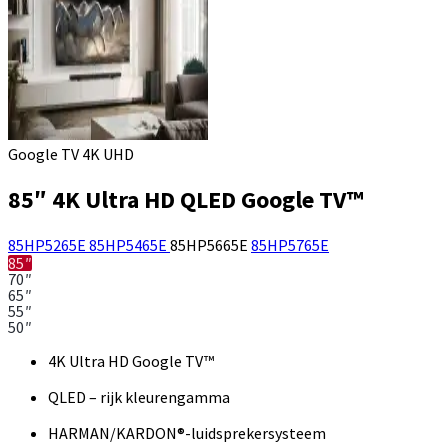
Google TV 4K UHD
85″ 4K Ultra HD QLED Google TV™
85HP5265E
85HP5465E
85HP5665E
85HP5765E
85″
70″
65″
55″
50″
4K Ultra HD Google TV™
QLED – rijk kleurengamma
HARMAN/KARDON®-luidsprekersysteem