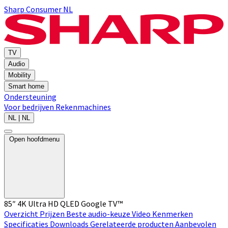
Sharp Consumer NL
TV
Audio
Mobility
Smart home
Ondersteuning
Voor bedrijven
Rekenmachines
NL | NL
Open hoofdmenu
85″ 4K Ultra HD QLED Google TV™
Overzicht
Prijzen
Beste audio-keuze
Video
Kenmerken
Specificaties
Downloads
Gerelateerde producten
Aanbevolen