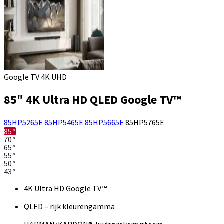
Google TV 4K UHD
85″ 4K Ultra HD QLED Google TV™
85HP5265E
85HP5465E
85HP5665E
85HP5765E
85″
70″
65″
55″
50″
43″
4K Ultra HD Google TV™
QLED – rijk kleurengamma