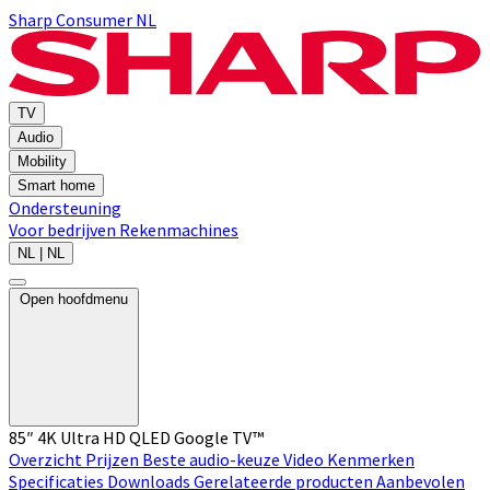
Sharp Consumer NL
TV
Audio
Mobility
Smart home
Ondersteuning
Voor bedrijven
Rekenmachines
NL | NL
Open hoofdmenu
85″ 4K Ultra HD QLED Google TV™
Overzicht
Prijzen
Beste audio-keuze
Video
Kenmerken
Specificaties
Downloads
Gerelateerde producten
Aanbevolen