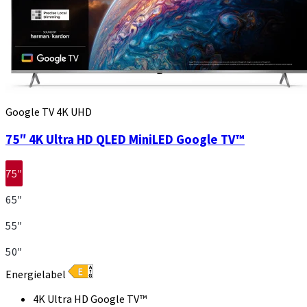
Google TV 4K UHD
75″ 4K Ultra HD QLED MiniLED Google TV™
75″
65″
55″
50″
Energielabel
4K Ultra HD Google TV™