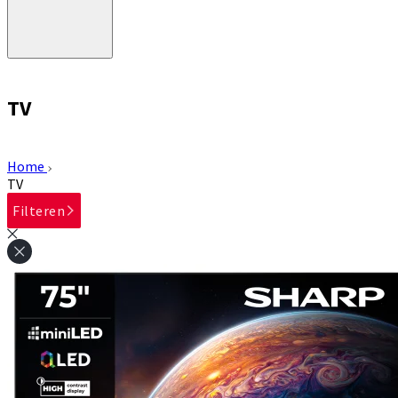
TV
Home
TV
Filteren