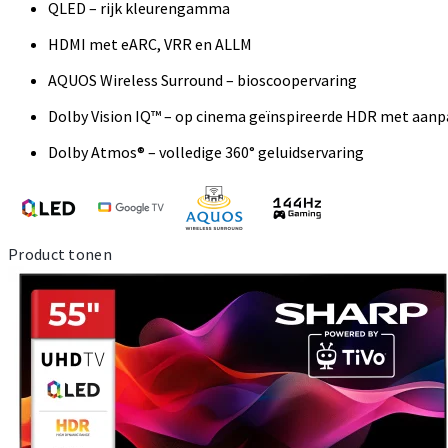
QLED – rijk kleurengamma
HDMI met eARC, VRR en ALLM
AQUOS Wireless Surround – bioscoopervaring
Dolby Vision IQ™ – op cinema geïnspireerde HDR met aanpa
Dolby Atmos® – volledige 360° geluidservaring
Product tonen